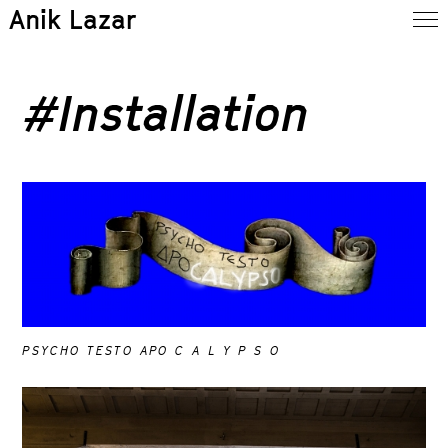
Anik Lazar
#Installation
PSYCHO TESTO APO C A L Y P S O